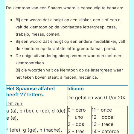
De klemtoon van een Spaans woord is eenvoudig te bepalen:
Bij een woord dat eindigt op een klinker, een s of een n,
valt de klemtoon op de voorlaatste lettergreep: casa,
trabajo, mesas, comen.
Bij een woord dat eindigt op een andere medeklinker, valt
de klemtoon op de laatste lettergreep: llamar, pared.
De enige uitzondering hierop vormen woorden met een
klemtoonteken.
Bij die woorden valt de klemtoon op de lettergreep waar
het teken boven staat: almacén, mecánica.
Het Spaanse alfabet
Idioom
heeft 27 letters.
De getallen van 0 t/m 20:
Dit zijn:
0 - cero
11 - once
a (a), b (be), c (ce), d (de),
1 - uno
12 - doce
e (e),
2 - dos
13 - trece
f (efe), g (ge), h (hache), i
3 - tres
14 - catorce