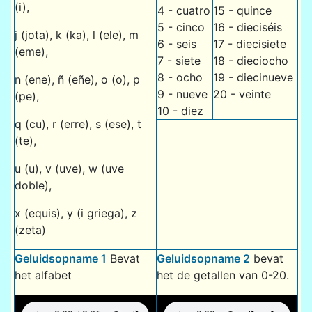
(i),
4 - cuatro
15 - quince
5 - cinco
16 - dieciséis
j (jota), k (ka), l (ele), m
6 - seis
17 - diecisiete
(eme),
7 - siete
18 - dieciocho
8 - ocho
19 - diecinueve
n (ene), ñ (eñe), o (o), p
9 - nueve
20 - veinte
(pe),
10 - diez
q (cu), r (erre), s (ese), t
(te),
u (u), v (uve), w (uve
doble),
x (equis), y (i griega), z
(zeta)
Geluidsopname 1
Bevat
Geluidsopname 2
bevat
het alfabet
het de getallen van 0-20.