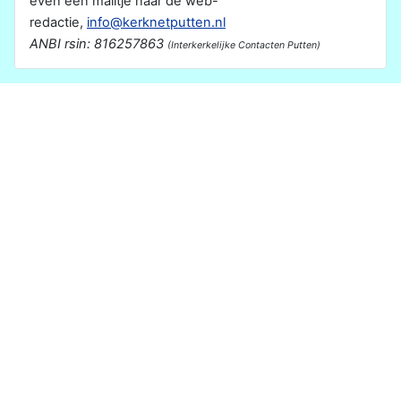
even een mailtje naar de web-
redactie,
info@kerknetputten.nl
ANBI rsin: 816257863
(Interkerkelijke Contacten Putten)