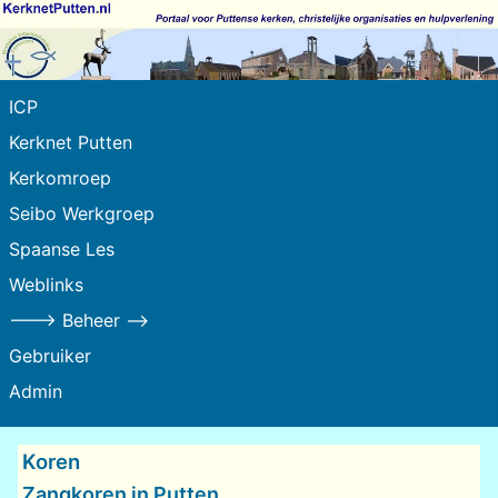
ICP
Kerknet Putten
Kerkomroep
Seibo Werkgroep
Spaanse Les
Weblinks
---> Beheer -->
Gebruiker
Admin
Koren
Zangkoren in Putten