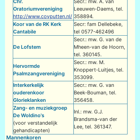
Chr.
Secr.: mw. A. van
Oratoriumvereniging
Leeuwen-Daems, tel.
http://www.covputten.nl/
358894.
Koor van de RK Kerk
Secr: fam Dellebeke,
Cantabile
tel 0577-462496
Secr.: mw. G. van de
De Lofstem
Mheen-van de Hoorn,
tel. 360145.
Secr.: mw. M.
Hervormde
Knoppert-Luitjes, tel.
Psalmzangvereniging
353099.
Interkerkelijk
Secr.: mw. G. van
ouderenkoor
Beek-Bouman, tel.
Glorieklanken
356458.
Zang- en muziekgroep
Inl.: mw. G.J.
De Woldino's
Brandsma-van der
(voor verstandelijk
Lee, tel. 361347.
gehandicapten)
Mannenkoren