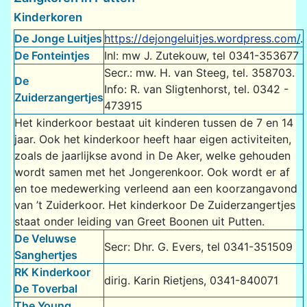
Kinderkoren
De Jonge Luitjes
https://dejongeluitjes.wordpress.com/
.
De Fonteintjes
Inl: mw J. Zutekouw, tel 0341-353677
Secr.: mw. H. van Steeg, tel. 358703.
De
Info: R. van Sligtenhorst, tel. 0342 -
Zuiderzangertjes
473915
Het kinderkoor bestaat uit kinderen tussen de 7 en 14
jaar. Ook het kinderkoor heeft haar eigen activiteiten,
zoals de jaarlijkse avond in De Aker, welke gehouden
wordt samen met het Jongerenkoor. Ook wordt er af
en toe medewerking verleend aan een koorzangavond
van ’t Zuiderkoor. Het kinderkoor De Zuiderzangertjes
staat onder leiding van Greet Boonen uit Putten.
De Veluwse
Secr: Dhr. G. Evers, tel 0341-351509
Sanghertjes
RK Kinderkoor
dirig. Karin Rietjens, 0341-840071
De Toverbal
The Young