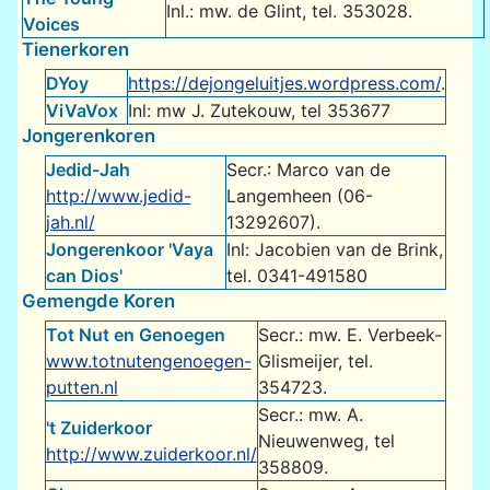
Inl.: mw. de Glint, tel. 353028.
Voices
Tienerkoren
DYoy
https://dejongeluitjes.wordpress.com/
.
ViVaVox
Inl: mw J. Zutekouw, tel 353677
Jongerenkoren
Jedid-Jah
Secr.: Marco van de
http://www.jedid-
Langemheen (06-
jah.nl/
13292607).
Jongerenkoor 'Vaya
Inl: Jacobien van de Brink,
can Dios'
tel. 0341-491580
Gemengde Koren
Tot Nut en Genoegen
Secr.: mw. E. Verbeek-
www.totnutengenoegen-
Glismeijer, tel.
putten.nl
354723.
Secr.: mw. A.
't Zuiderkoor
Nieuwenweg, tel
http://www.zuiderkoor.nl/
358809.