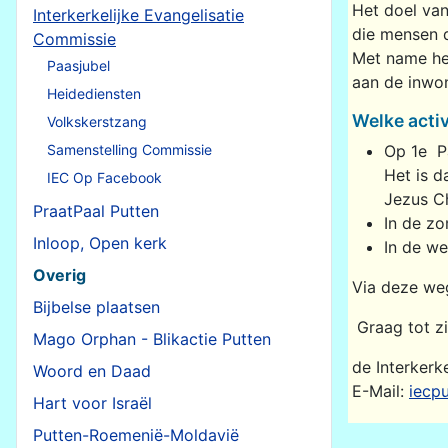
Het doel van
Interkerkelijke Evangelisatie
die mensen d
Commissie
Met name hee
Paasjubel
aan de inwon
Heidediensten
Welke activ
Volkskerstzang
Samenstelling Commissie
Op 1e P
Het is d
IEC Op Facebook
Jezus Ch
PraatPaal Putten
In de z
Inloop, Open kerk
In de we
Overig
Via deze weg
Bijbelse plaatsen
Graag tot 
Mago Orphan - Blikactie Putten
de Interkerk
Woord en Daad
E-Mail:
iecp
Hart voor Israël
Putten-Roemenië-Moldavië