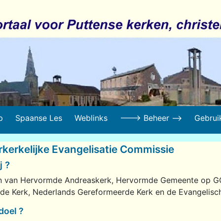
p
Spaanse Les
Weblinks
---> Beheer -->
Gebrui
erkerkelijke Evangelisatie Commissie
j ?
den van Hervormde Andreaskerk, Hervormde Gemeente op GG,
de Kerk, Nederlands Gereformeerde Kerk en de Evangelisc
doel ?