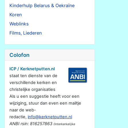
Kinderhulp Belarus & Oekraïne
Koren
Weblinks
Films, Liederen
Colofon
ICP / Kerknetputten.nl
staat ten dienste van de
verschillende kerken en
christelijke organisaties
Als u een suggestie heeft voor een
wijziging, stuur dan even een mailtje
naar de web-
redactie,
info@kerknetputten.nl
ANBI rsin: 816257863
(Interkerkelijke