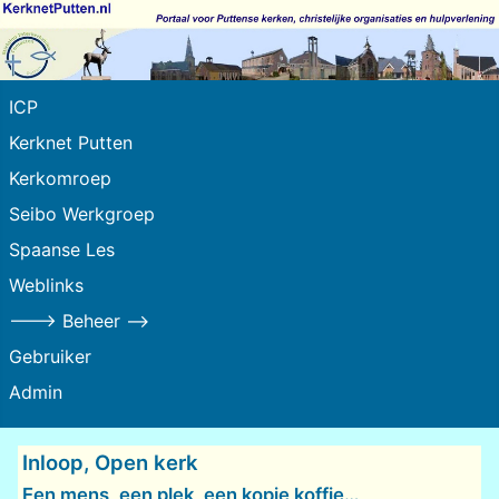
ICP
Kerknet Putten
Kerkomroep
Seibo Werkgroep
Spaanse Les
Weblinks
---> Beheer -->
Gebruiker
Admin
Inloop, Open kerk
Een mens, een plek, een kopje koffie…