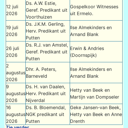
Ds. A.W. Estie,
12 juli
Gospelkoor Witnesses
Geref. Predikant uit
2026
uit Ermelo.
Voorthuizen
Ds. J.K.M. Gerling,
19 juli
Ilse Almekinders en
Herv. Predikant uit
2026
Arnand Blank
Putten
Ds. R.J. van Amstel,
26 juli
Erwin & Andries
Geref. Predikant uit
2026
(Doornspijk)
Putten
2
Dhr. A. Peters,
Ilse Almekinders en
augustus
Barneveld
Arnand Blank
2026
9
Ds. H. van Daalen,
Hetty van Beek en
augustus
Herv. Predikant uit
Martijn van Dompseler
2026
Nijverdal
16
Ds. B. Bloemendal,
Geke Jansen-van Beek,
augustus
NGK predikant uit
Hetty van Beek en Anne
2026
Putten
Drenth
Zie verder ....