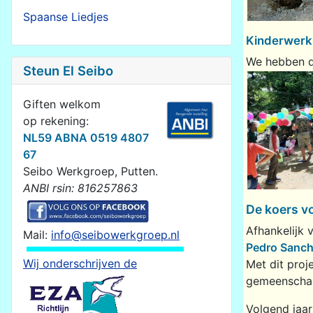
Spaanse Liedjes
Kinderwerk
We hebben di
Steun El Seibo
Giften welkom
op rekening:
NL59 ABNA 0519 4807
67
Seibo Werkgroep, Putten.
ANBI rsin: 816257863
De koers vo
Afhankelijk 
Mail:
info@seibowerkgroep.nl
Pedro Sanc
Wij onderschrijven de
Met dit proj
gemeenschap
Volgend jaar