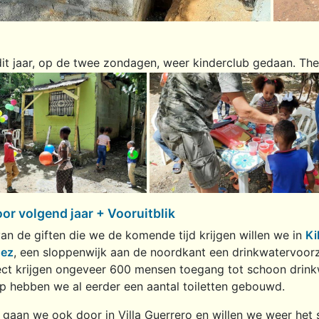
t jaar, op de twee zondagen, weer kinderclub gedaan. The
or volgend jaar + Vooruitblik
van de giften die we de komende tijd krijgen willen we in
Ki
hez
, een sloppenwijk aan de noordkant een drinkwatervoorz
ect krijgen ongeveer 600 mensen toegang tot schoon drink
 hebben we al eerder een aantal toiletten gebouwd.
 gaan we ook door in Villa Guerrero en willen we weer het 