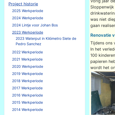
Vorig jaar d
Project historie
Sloppenwijk
2025 Werkperiode
drinkwaterin
2024 Werkperiode
was niet die
2024 Lintje voor Johan Bos
gaan realise
2023 Werkperiode
Renovatie va
2023 Waterput in Kilómetro Siete de
Tijdens ons 
Pedro Sanchez
In het verle
2022 Werkperiode
100 kinderen
2021 Werkperiode
papieren heb
2020 Werkperiode
wordt het on
2019 Werkperiode
2018 Werkperiode
2017 Werkperiode
2016 Werkperiode
2015 Werkperiode
2014 Werkperiode