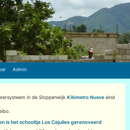
ker
Admin
atersysteem in de Sloppenwijk
Kilómetro Nueve
eind
eibo.
 en is het schooltje Los Cajuiles gerenoveerd