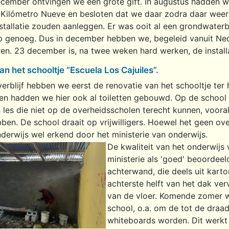
ecember ontvingen we een grote gift. In augustus hadden w
 Kilómetro Nueve en besloten dat we daar zodra daar wee
stallatie zouden aanleggen. Er was ooit al een grondwater
p genoeg. Dus in december hebben we, begeleid vanuit Ned
ren. 23 december is, na twee weken hard werken, de instal
n het schooltje “Escuela Los Cajuiles”.
verblijf hebben we eerst de renovatie van het schooltje te
den hadden we hier ook al toiletten gebouwd. Op de school 
 les die niet op de overheidsscholen terecht kunnen, voor
ben. De school draait op vrijwilligers. Hoewel het geen ove
derwijs wel erkend door het ministerie van onderwijs.
De kwaliteit van het onderwijs
ministerie als 'goed' beoordee
achterwand, die deels uit kar
achterste helft van het dak ve
van de vloer. Komende zomer w
school, o.a. om de tot de draa
whiteboards worden. Dit werkt