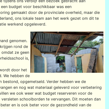
e tijdens ons verblijf een bezoek gebracht aan
r een budget voor beschikbaar was een
boring gemaakt door de provinciale overheid, maar die
erland, ons lokale team aan het werk gezet om dit te
latie werkend opgeleverd.
r hand genomen.
krijgen rond de
al omdat ze geen
rheidsschool is,
 wordt door het
ld. We hebben de
ton bestond, opgemetseld. Verder hebben we de
rvangen en nog wat materiaal geleverd voor verbetering
illen we ook weer wat budget reserveren voor de
d versleten schoolborden te vervangen. Dit moeten dan
 beter en is ook beter voor de gezondheid van de