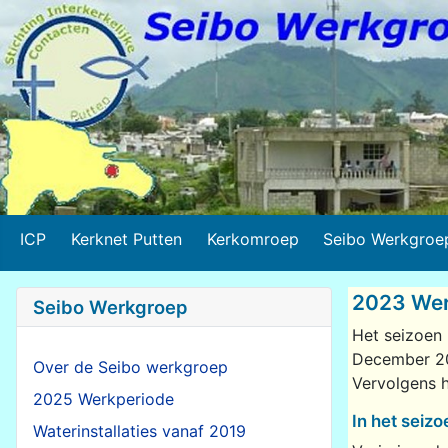
ICP
Kerknet Putten
Kerkomroep
Seibo Werkgroe
2023 Wer
Seibo Werkgroep
Het seizoen
December 2
Over de Seibo werkgroep
Vervolgens 
2025 Werkperiode
In het seizo
Waterinstallaties vanaf 2019