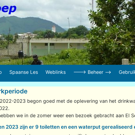
p
Spaanse Les
Weblinks
---> Beheer -->
Gebrui
kperiode
 2022-2023 begon goed met de oplevering van het drinkw
022.
hebben we in de zomer weer een bezoek gebracht aan El S
en 2023 zijn er 9 toiletten en een waterput gerealiseerd