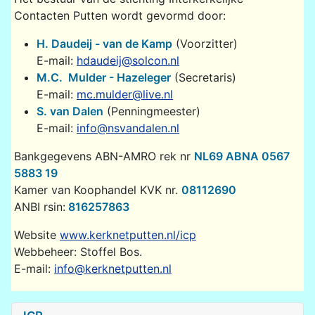
Contacten Putten wordt gevormd door:
H. Daudeij - van de Kamp
(Voorzitter)
E-mail:
hdaudeij@solcon.nl
M.C. Mulder - Hazeleger
(Secretaris)
E-mail:
mc.mulder@live.nl
S. van Dalen
(Penningmeester)
E-mail:
info@nsvandalen.nl
Bankgegevens ABN-AMRO rek nr
NL69 ABNA 0567
5883 19
Kamer van Koophandel KVK nr.
08112690
ANBI rsin:
816257863
Website
www.kerknetputten.nl/icp
Webbeheer: Stoffel Bos.
E-mail:
info@kerknetputten.nl