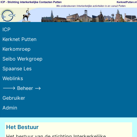
ICP
Kerknet Putten
Kerkomroep
Seibo Werkgroep
Spaanse Les
Weblinks
---> Beheer -->
Gebruiker
Admin
Het Bestuur
Het bestuur van de stichting Interkerkelijke